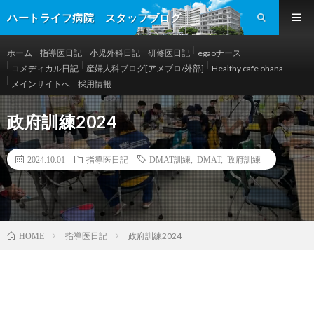
ハートライフ病院 スタッフブログ
ホーム
指導医日記
小児外科日記
研修医日記
egaoナース
コメディカル日記
産婦人科ブログ[アメブロ/外部]
Healthy cafe ohana
メインサイトへ
採用情報
政府訓練2024
2024.10.01
指導医日記
DMAT訓練
,
DMAT
,
政府訓練
指導医日記
政府訓練2024
HOME