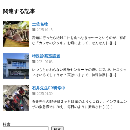
関連する記事
土佐名物
2025.10.15
高知に行ったら絶対これを食べなきゃ〜〜 というのが、有名
な「カツオのタタキ」 お店によって、ぜんぜん […][…]
特殊診察室設置
2021.09.03
いつもとかわらない救急センター その違いに気づいたスタッ
フはいるでしょうか？ 実はいままで、特殊診察 […][…]
石井先生ER研修中
2025.01.30
石井先生のER研修２ヶ月目 嵐のようなコロナ、インフルエン
ザの救急搬送に加え、 毎日のように搬送され […][…]
検索
検索