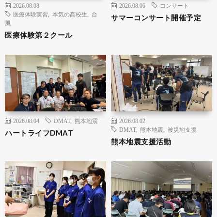
2026.08.08
2026.08.06
コンサート
医療体験実習
,
本気の高校生
,
台
サマーコンサート開催予定
風
医療体験第２クール
2026.08.04
DMAT
,
熊本地震
2026.08.02
DMAT
,
熊本地震
,
被災地支援
ハートライフDMAT
熊本地震支援活動