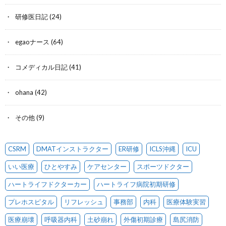
研修医日記
(24)
egaoナース
(64)
コメディカル日記
(41)
ohana
(42)
その他
(9)
CSRM
DMATインストラクター
ER研修
ICLS沖縄
ICU
いい医療
ひとやすみ
ケアセンター
スポーツドクター
ハートライフドクターカー
ハートライフ病院初期研修
プレホスピタル
リフレッシュ
事務部
内科
医療体験実習
医療崩壊
呼吸器内科
土砂崩れ
外傷初期診療
島尻消防