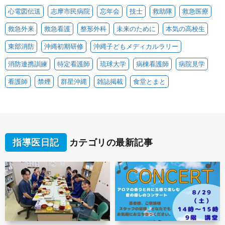
心電図伝送
志摩市民病院
忘年会
技士
救助隊
救急医療
救急外来
救急看護
整形外科
未来のために
本気の高校生
東部消防
沖縄初期研修
沖縄子どもメディカルラリー
消防連携訓練
特定看護師
琉球大学
病棟看護師
病院見学
看護師
禁煙
群星沖縄
雑誌掲載
食堂とまと
指導医日記
カテゴリの最新記事