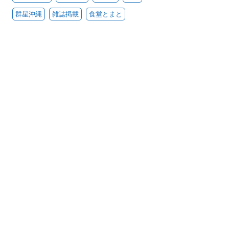
群星沖縄
雑誌掲載
食堂とまと