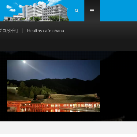
ロ/外部]
Healthy cafe ohana