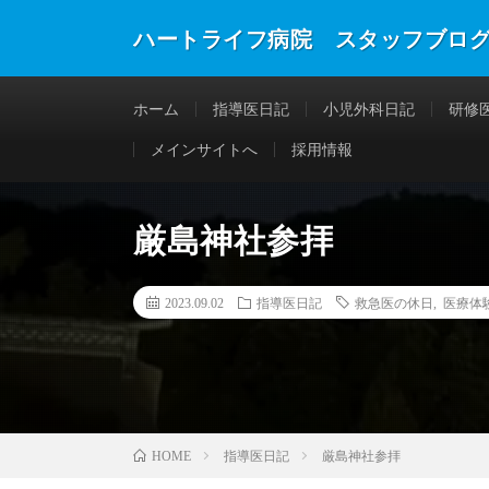
ハートライフ病院 スタッフブロ
ホーム
指導医日記
小児外科日記
研修
メインサイトへ
採用情報
厳島神社参拝
2023.09.02
指導医日記
救急医の休日
,
医療体
指導医日記
厳島神社参拝
HOME