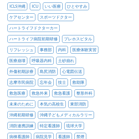
ICLS沖縄
ICU
いい医療
ひとやすみ
ケアセンター
スポーツドクター
ハートライフドクターカー
ハートライフ病院初期研修
プレホスピタル
リフレッシュ
事務部
内科
医療体験実習
医療崩壊
呼吸器内科
土砂崩れ
外傷初期診療
島尻消防
心電図伝送
志摩市民病院
忘年会
技士
救助隊
救急医療
救急外来
救急看護
整形外科
未来のために
本気の高校生
東部消防
沖縄初期研修
沖縄子どもメディカルラリー
消防連携訓練
特定看護師
琉球大学
病棟看護師
病院見学
看護師
禁煙