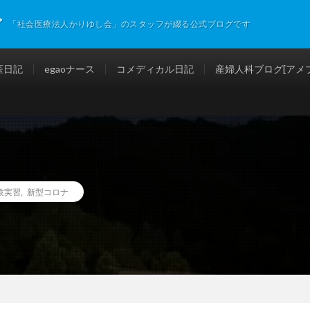
グ
「社会医療法人かりゆし会」のスタッフが綴る公式ブログです
医日記
egaoナース
コメディカル日記
産婦人科ブログ[アメブ
験実習
,
新型コロナ