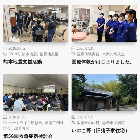
2026.08.02
2026.07.31
DMAT
,
熊本地震
,
被災地支援
医療体験実習
,
本気の高校生
熊本地震支援活動
医療体験がはじまりました。
2026.07.29
2026.07.27
ハートライフ研修医
,
救急症例検
救急医の休日
,
志摩市民病院
討会
,
ER看護師
いのこ野（旧猪子家住宅）
第58回救急症例検討会