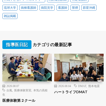
琉球大学
病棟看護師
病院見学
看護師
禁煙
群星沖縄
雑誌掲載
指導医日記
カテゴリの最新記事
2026.08.07
2026.08.04
DMAT
,
熊本地震
台風
,
医療体験実習
,
本気の高校
ハートライフDMAT
生
医療体験第２クール