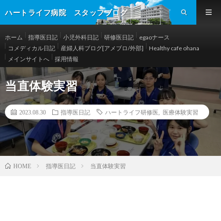
ハートライフ病院 スタッフブログ
ホーム
指導医日記
小児外科日記
研修医日記
egaoナース
コメディカル日記
産婦人科ブログ[アメブロ/外部]
Healthy cafe ohana
メインサイトへ
採用情報
当直体験実習
2023.08.30
指導医日記
ハートライフ研修医
,
医療体験実習
指導医日記
当直体験実習
HOME