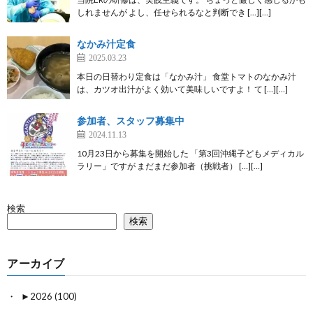
しれませんが よし、任せられるなと判断でき […][…]
なかみ汁定食
2025.03.23
本日の日替わり定食は「なかみ汁」 食堂トマトのなかみ汁
は、カツオ出汁がよく効いて美味しいですよ！ て […][…]
参加者、スタッフ募集中
2024.11.13
10月23日から募集を開始した 「第3回沖縄子どもメディカル
ラリー」ですが まだまだ参加者（挑戦者） […][…]
検索
検索
アーカイブ
►
2026 (100)