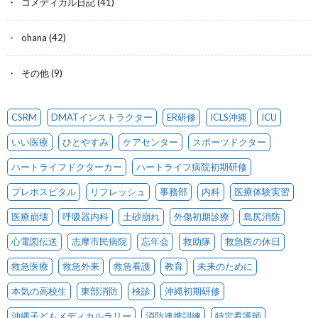
コメディカル日記
(41)
ohana
(42)
その他
(9)
CSRM
DMATインストラクター
ER研修
ICLS沖縄
ICU
いい医療
ひとやすみ
ケアセンター
スポーツドクター
ハートライフドクターカー
ハートライフ病院初期研修
プレホスピタル
リフレッシュ
事務部
内科
医療体験実習
医療崩壊
呼吸器内科
土砂崩れ
外傷初期診療
島尻消防
心電図伝送
志摩市民病院
忘年会
救助隊
救急医の休日
救急医療
救急外来
救急看護
教育
未来のために
本気の高校生
東部消防
検診
沖縄初期研修
沖縄子どもメディカルラリー
消防連携訓練
特定看護師