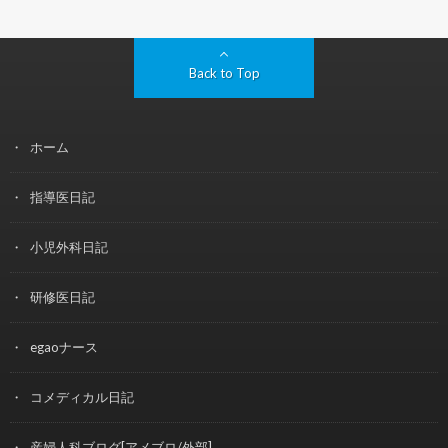
Back to Top
ホーム
指導医日記
小児外科日記
研修医日記
egaoナース
コメディカル日記
産婦人科ブログ[アメブロ/外部]