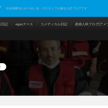
グ
「社会医療法人かりゆし会」のスタッフが綴る公式ブログです
医日記
egaoナース
コメディカル日記
産婦人科ブログ[アメブ
T