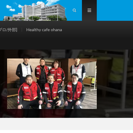
ロ/外部]
Healthy cafe ohana