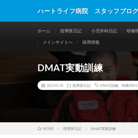
ハートライフ病院 スタッフブロ
ホーム
指導医日記
小児外科日記
研修
メインサイトへ
採用情報
DMAT実動訓練
2023.01.29
指導医日記
DMAT訓練
,
沖縄DMA
指導医日記
DMAT実動訓練
HOME