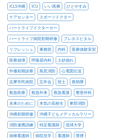
ICLS沖縄
ICU
いい医療
ひとやすみ
ケアセンター
スポーツドクター
ハートライフドクターカー
ハートライフ病院初期研修
プレホスピタル
リフレッシュ
事務部
内科
医療体験実習
医療崩壊
呼吸器内科
土砂崩れ
外傷初期診療
島尻消防
心電図伝送
志摩市民病院
忘年会
技士
救助隊
救急医療
救急外来
救急看護
整形外科
未来のために
本気の高校生
東部消防
沖縄初期研修
沖縄子どもメディカルラリー
消防連携訓練
特定看護師
琉球大学
病棟看護師
病院見学
看護師
禁煙