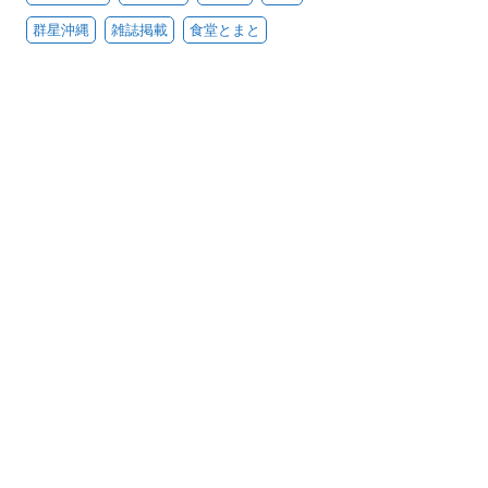
群星沖縄
雑誌掲載
食堂とまと