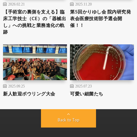
2026.02.21
2025.11.20
【手術室の裏側を支える】臨
第5回かりゆし会 院内研究発
床工学技士（CE）の「器械出
表会医療技術部予選会開
し」への挑戦と業務進化の軌
催！！
跡
2025.09.25
2025.07.23
新人歓迎ボウリング大会
可愛い細菌たち
Back to Top