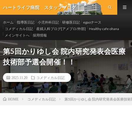
ハートライフ病院 スタッフブログ
ホーム
指導医日記
小児外科日記
研修医日記
egaoナース
コメディカル日記
産婦人科ブログ[アメブロ/外部]
Healthy cafe ohana
メインサイトへ
採用情報
第5回かりゆし会 院内研究発表会医療
技術部予選会開催！！
2025.11.20
コメディカル日記
コメディカル日記
第5回かりゆし会 院内研究発表会医療技
HOME