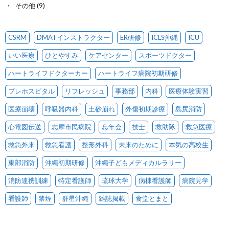
その他
(9)
CSRM
DMATインストラクター
ER研修
ICLS沖縄
ICU
いい医療
ひとやすみ
ケアセンター
スポーツドクター
ハートライフドクターカー
ハートライフ病院初期研修
プレホスピタル
リフレッシュ
事務部
内科
医療体験実習
医療崩壊
呼吸器内科
土砂崩れ
外傷初期診療
島尻消防
心電図伝送
志摩市民病院
忘年会
技士
救助隊
救急医療
救急外来
救急看護
整形外科
未来のために
本気の高校生
東部消防
沖縄初期研修
沖縄子どもメディカルラリー
消防連携訓練
特定看護師
琉球大学
病棟看護師
病院見学
看護師
禁煙
群星沖縄
雑誌掲載
食堂とまと