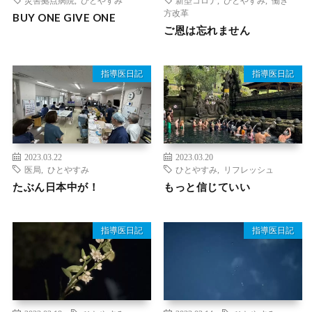
方改革
BUY ONE GIVE ONE
ご恩は忘れません
指導医日記
指導医日記
2023.03.22
2023.03.20
医局
,
ひとやすみ
ひとやすみ
,
リフレッシュ
たぶん日本中が！
もっと信じていい
指導医日記
指導医日記