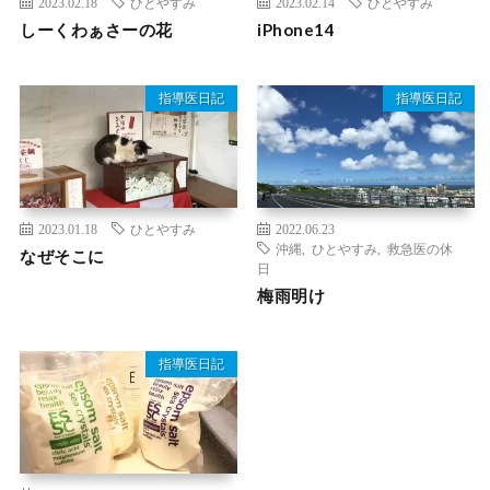
2023.02.18
ひとやすみ
2023.02.14
ひとやすみ
しーくわぁさーの花
iPhone14
指導医日記
指導医日記
2023.01.18
ひとやすみ
2022.06.23
沖縄
,
ひとやすみ
,
救急医の休
なぜそこに
日
梅雨明け
指導医日記