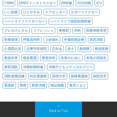
CSRM
DMATインストラクター
ER研修
ICLS沖縄
ICU
いい医療
ひとやすみ
ケアセンター
スポーツドクター
ハートライフドクターカー
ハートライフ病院初期研修
プレホスピタル
リフレッシュ
事務部
内科
医療体験実習
医療崩壊
呼吸器内科
土砂崩れ
外傷初期診療
島尻消防
心電図伝送
志摩市民病院
忘年会
技士
救助隊
救急医療
救急外来
救急看護
整形外科
未来のために
本気の高校生
東部消防
沖縄初期研修
沖縄子どもメディカルラリー
消防連携訓練
特定看護師
琉球大学
病棟看護師
病院見学
看護師
禁煙
群星沖縄
雑誌掲載
食堂とまと
Back to Top