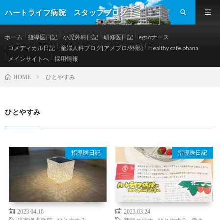
ハートライフ病院 スタッフブログ
ホーム
指導医日記
小児外科日記
研修医日記
egaoナース
コメディカル日記
産婦人科ブログ[アメブロ/外部]
Healthy cafe ohana
メインサイトへ
採用情報
ひとやすみ
HOME
ひとやすみ
指導医日記
指導医日記
2023.04.16
2023.03.24
災害拠点病院
,
ひとやすみ
新型コロナ
,
ひとやすみ
,
働き