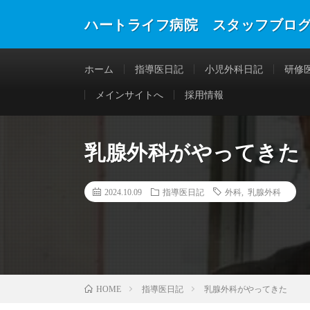
ハートライフ病院 スタッフブロ
ホーム
指導医日記
小児外科日記
研修
メインサイトへ
採用情報
乳腺外科がやってきた
2024.10.09
指導医日記
外科
,
乳腺外科
指導医日記
乳腺外科がやってきた
HOME