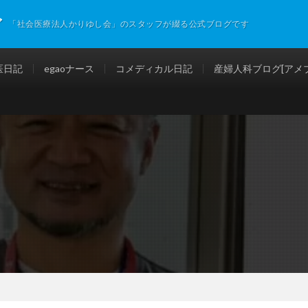
グ
「社会医療法人かりゆし会」のスタッフが綴る公式ブログです
医日記
egaoナース
コメディカル日記
産婦人科ブログ[アメブ