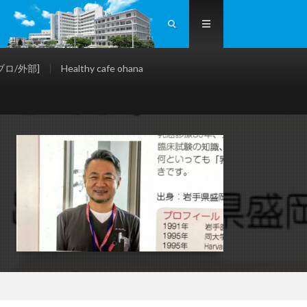
ロ/外部]
Healthy cafe ohana