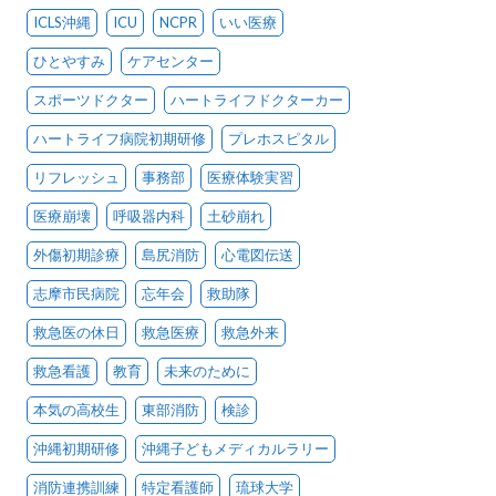
ICLS沖縄
ICU
NCPR
いい医療
ひとやすみ
ケアセンター
スポーツドクター
ハートライフドクターカー
ハートライフ病院初期研修
プレホスピタル
リフレッシュ
事務部
医療体験実習
医療崩壊
呼吸器内科
土砂崩れ
外傷初期診療
島尻消防
心電図伝送
志摩市民病院
忘年会
救助隊
救急医の休日
救急医療
救急外来
救急看護
教育
未来のために
本気の高校生
東部消防
検診
沖縄初期研修
沖縄子どもメディカルラリー
消防連携訓練
特定看護師
琉球大学