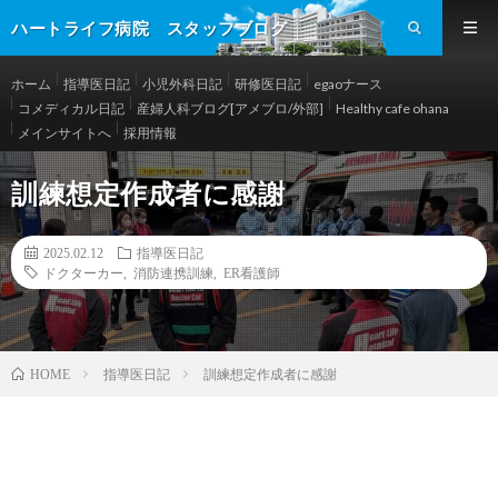
ハートライフ病院 スタッフブログ
ホーム
指導医日記
小児外科日記
研修医日記
egaoナース
コメディカル日記
産婦人科ブログ[アメブロ/外部]
Healthy cafe ohana
メインサイトへ
採用情報
訓練想定作成者に感謝
2025.02.12
指導医日記
ドクターカー
,
消防連携訓練
,
ER看護師
指導医日記
訓練想定作成者に感謝
HOME