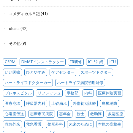
コメディカル日記
(41)
ohana
(42)
その他
(9)
CSRM
DMATインストラクター
ER研修
ICLS沖縄
ICU
いい医療
ひとやすみ
ケアセンター
スポーツドクター
ハートライフドクターカー
ハートライフ病院初期研修
プレホスピタル
リフレッシュ
事務部
内科
医療体験実習
医療崩壊
呼吸器内科
土砂崩れ
外傷初期診療
島尻消防
心電図伝送
志摩市民病院
忘年会
技士
救助隊
救急医療
救急外来
救急看護
整形外科
未来のために
本気の高校生