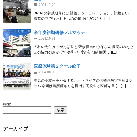
2021.12.20
DMATの養成研修には 講義、シミュレーション、試験という
講堂の中で行われるものの最後に SCUとい […][…]
来年度初期研修フルマッチ
2021.10.31
各科の先生方のがんばりと 研修担当のみなさん 病院のみなさ
んの協力のおかげで 令和4年度の初期研修医 […][…]
医療体験第２クール終了
2024.08.03
本気の高校生を応援するハートライフの医療体験実習第２ク
ール 今回は看護師さんを目指す高校生と医師を目 […][…]
検索
検索
アーカイブ