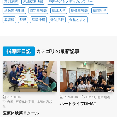
東部消防
沖縄初期研修
沖縄子どもメディカルラリー
消防連携訓練
特定看護師
琉球大学
病棟看護師
病院見学
看護師
禁煙
群星沖縄
雑誌掲載
食堂とまと
指導医日記
カテゴリの最新記事
2026.08.07
2026.08.04
DMAT
,
熊本地震
台風
,
医療体験実習
,
本気の高校
ハートライフDMAT
生
医療体験第２クール