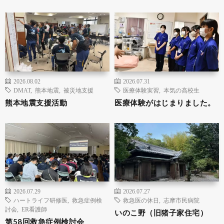
2026.08.02
2026.07.31
DMAT
,
熊本地震
,
被災地支援
医療体験実習
,
本気の高校生
熊本地震支援活動
医療体験がはじまりました。
2026.07.29
2026.07.27
ハートライフ研修医
,
救急症例検
救急医の休日
,
志摩市民病院
討会
,
ER看護師
いのこ野（旧猪子家住宅）
第58回救急症例検討会