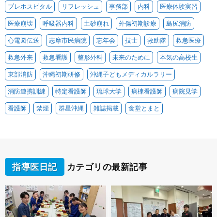
プレホスピタル
リフレッシュ
事務部
内科
医療体験実習
医療崩壊
呼吸器内科
土砂崩れ
外傷初期診療
島尻消防
心電図伝送
志摩市民病院
忘年会
技士
救助隊
救急医療
救急外来
救急看護
整形外科
未来のために
本気の高校生
東部消防
沖縄初期研修
沖縄子どもメディカルラリー
消防連携訓練
特定看護師
琉球大学
病棟看護師
病院見学
看護師
禁煙
群星沖縄
雑誌掲載
食堂とまと
指導医日記
カテゴリの最新記事