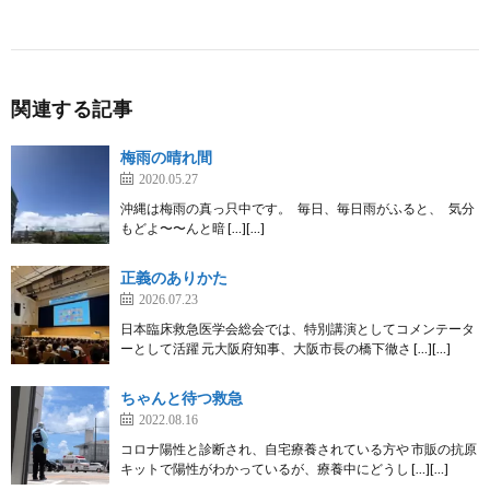
関連する記事
梅雨の晴れ間
2020.05.27
沖縄は梅雨の真っ只中です。 毎日、毎日雨がふると、 気分
もどよ〜〜んと暗 […][…]
正義のありかた
2026.07.23
日本臨床救急医学会総会では、特別講演としてコメンテータ
ーとして活躍 元大阪府知事、大阪市長の橋下徹さ […][…]
ちゃんと待つ救急
2022.08.16
コロナ陽性と診断され、自宅療養されている方や 市販の抗原
キットで陽性がわかっているが、療養中にどうし […][…]