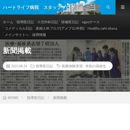
ハートライフ病院 スタッフブログ
ホーム
指導医日記
小児外科日記
研修医日記
egaoナース
コメディカル日記
産婦人科ブログ[アメブロ/外部]
Healthy cafe ohana
メインサイトへ
採用情報
新聞掲載
2023.08.24
指導医日記
医療体験実習
,
本気の高校生
指導医日記
新聞掲載
HOME