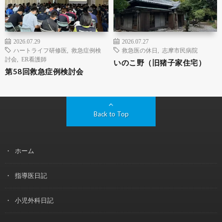
2026.07.29
2026.07.27
ハートライフ研修医
,
救急症例検
救急医の休日
,
志摩市民病院
討会
,
ER看護師
いのこ野（旧猪子家住宅）
第58回救急症例検討会
Back to Top
ホーム
指導医日記
小児外科日記