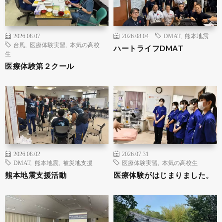
2026.08.07
2026.08.04
DMAT
,
熊本地震
台風
,
医療体験実習
,
本気の高校
ハートライフDMAT
生
医療体験第２クール
2026.08.02
2026.07.31
DMAT
,
熊本地震
,
被災地支援
医療体験実習
,
本気の高校生
熊本地震支援活動
医療体験がはじまりました。