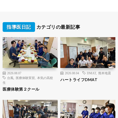
指導医日記
カテゴリの最新記事
2026.08.07
2026.08.04
DMAT
,
熊本地震
台風
,
医療体験実習
,
本気の高校
ハートライフDMAT
生
医療体験第２クール