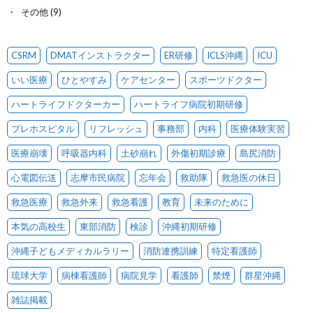
その他
(9)
CSRM
DMATインストラクター
ER研修
ICLS沖縄
ICU
いい医療
ひとやすみ
ケアセンター
スポーツドクター
ハートライフドクターカー
ハートライフ病院初期研修
プレホスピタル
リフレッシュ
事務部
内科
医療体験実習
医療崩壊
呼吸器内科
土砂崩れ
外傷初期診療
島尻消防
心電図伝送
志摩市民病院
忘年会
救助隊
救急医の休日
救急医療
救急外来
救急看護
教育
未来のために
本気の高校生
東部消防
検診
沖縄初期研修
沖縄子どもメディカルラリー
消防連携訓練
特定看護師
琉球大学
病棟看護師
病院見学
看護師
禁煙
群星沖縄
雑誌掲載