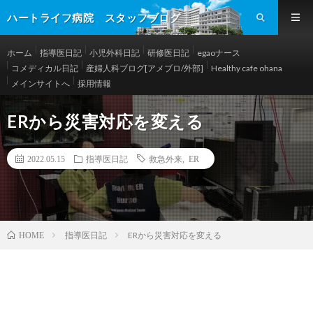
ハートライフ病院 スタッフブログ
ホーム
指導医日記
小児外科日記
研修医日記
egaoナース
コメディカル日記
産婦人科ブログ[アメブロ/外部]
Healthy cafe ohana
メインサイトへ
採用情報
ERから災害対応を変える
2022.05.15
指導医日記
救急外来
,
ER
指導医日記
ERから災害対応を変える
HOME