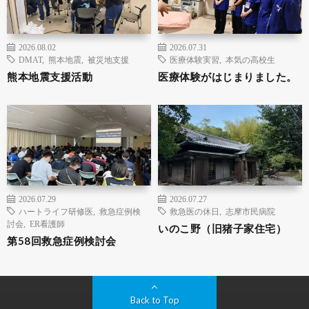
2026.08.02
2026.07.31
DMAT
,
熊本地震
,
被災地支援
医療体験実習
,
本気の高校生
熊本地震支援活動
医療体験がはじまりました。
2026.07.29
2026.07.27
ハートライフ研修医
,
救急症例検
救急医の休日
,
志摩市民病院
討会
,
ER看護師
いのこ野（旧猪子家住宅）
第58回救急症例検討会
Back to Top