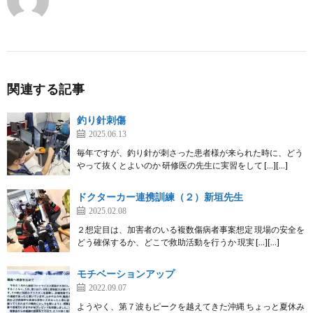
関連する記事
釣り針刺傷
2025.06.13
毎年ですが、釣り針が刺さった患者様が来られた時に、どう
やって抜くとよいのか 研修医の先生に実習をして […][…]
ドクターカー連携訓練（２）新垣先生
2025.02.08
２想定目は、加害者のいる複数傷病者事案想定 現場の安全を
どう確保するか、どこで救助活動を行うか 現実 […][…]
モチベーションアップ
2022.09.07
ようやく、第７波もピークを越えてきた沖縄 ちょっと夏休み