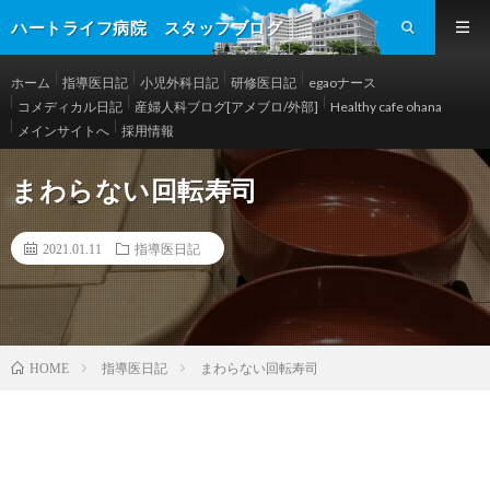
ハートライフ病院 スタッフブログ
ホーム
指導医日記
小児外科日記
研修医日記
egaoナース
コメディカル日記
産婦人科ブログ[アメブロ/外部]
Healthy cafe ohana
メインサイトへ
採用情報
まわらない回転寿司
2021.01.11
指導医日記
指導医日記
まわらない回転寿司
HOME