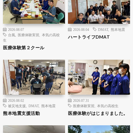
2026.08.07
2026.08.04
DMAT
,
熊本地震
台風
,
医療体験実習
,
本気の高校
ハートライフDMAT
生
医療体験第２クール
2026.08.02
2026.07.31
被災地支援
,
DMAT
,
熊本地震
医療体験実習
,
本気の高校生
熊本地震支援活動
医療体験がはじまりました。