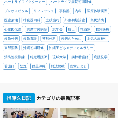
ハートライフドクターカー
ハートライフ病院初期研修
プレホスピタル
リフレッシュ
事務部
内科
医療体験実習
医療崩壊
呼吸器内科
土砂崩れ
外傷初期診療
島尻消防
心電図伝送
志摩市民病院
忘年会
技士
救助隊
救急医療
救急外来
救急看護
整形外科
未来のために
本気の高校生
東部消防
沖縄初期研修
沖縄子どもメディカルラリー
消防連携訓練
特定看護師
琉球大学
病棟看護師
病院見学
看護師
禁煙
群星沖縄
雑誌掲載
食堂とまと
指導医日記
カテゴリの最新記事