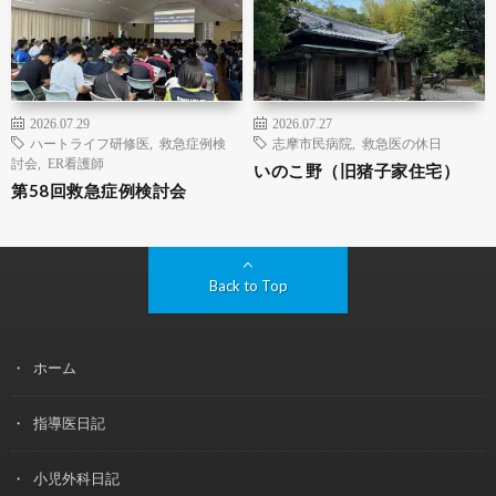
2026.07.29
2026.07.27
ハートライフ研修医
,
救急症例検
志摩市民病院
,
救急医の休日
討会
,
ER看護師
いのこ野（旧猪子家住宅）
第58回救急症例検討会
Back to Top
ホーム
指導医日記
小児外科日記