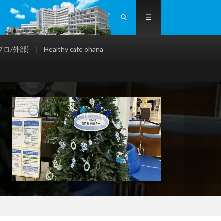
ロ/外部]
Healthy cafe ohana