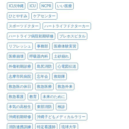
ICLS沖縄
ICU
NCPR
いい医療
ひとやすみ
ケアセンター
スポーツドクター
ハートライフドクターカー
ハートライフ病院初期研修
プレホスピタル
リフレッシュ
事務部
医療体験実習
医療崩壊
呼吸器内科
土砂崩れ
外傷初期診療
島尻消防
心電図伝送
志摩市民病院
忘年会
救助隊
救急医の休日
救急医療
救急外来
救急看護
教育
未来のために
本気の高校生
東部消防
検診
沖縄初期研修
沖縄子どもメディカルラリー
消防連携訓練
特定看護師
琉球大学