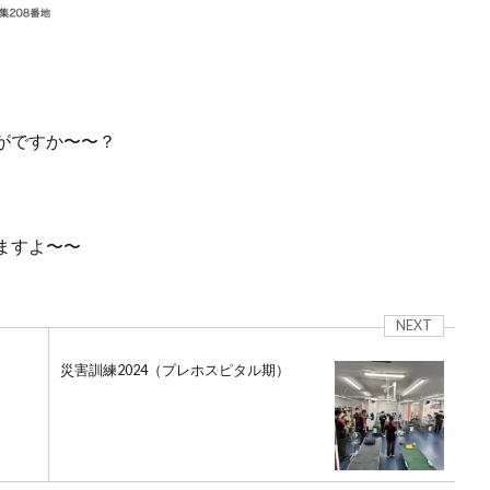
がですか〜〜？
ますよ〜〜
NEXT
災害訓練2024（プレホスピタル期）