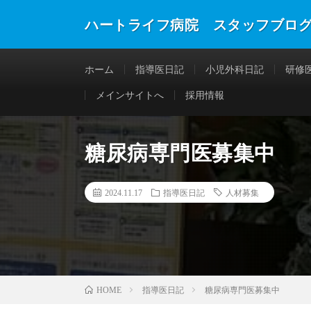
ハートライフ病院 スタッフブロ
ホーム
指導医日記
小児外科日記
研修
メインサイトへ
採用情報
糖尿病専門医募集中
2024.11.17
指導医日記
人材募集
指導医日記
糖尿病専門医募集中
HOME