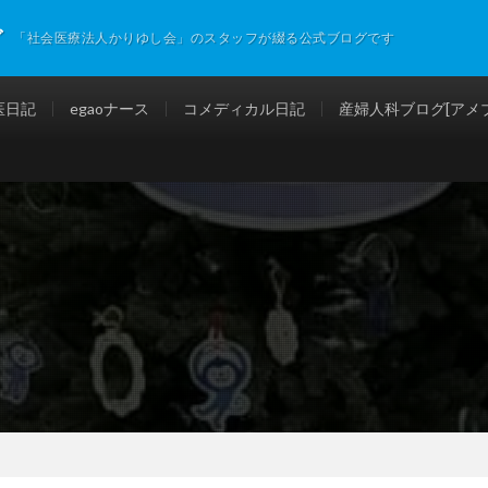
グ
「社会医療法人かりゆし会」のスタッフが綴る公式ブログです
医日記
egaoナース
コメディカル日記
産婦人科ブログ[アメブ