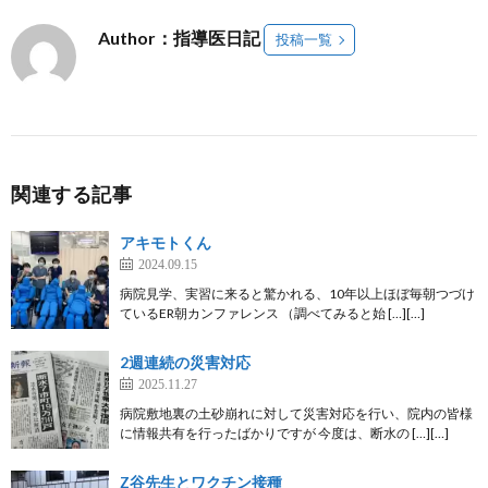
Author：指導医日記
投稿一覧
関連する記事
アキモトくん
2024.09.15
病院見学、実習に来ると驚かれる、10年以上ほぼ毎朝つづけ
ているER朝カンファレンス （調べてみると始 […][…]
2週連続の災害対応
2025.11.27
病院敷地裏の土砂崩れに対して災害対応を行い、院内の皆様
に情報共有を行ったばかりですが 今度は、断水の […][…]
Z谷先生とワクチン接種