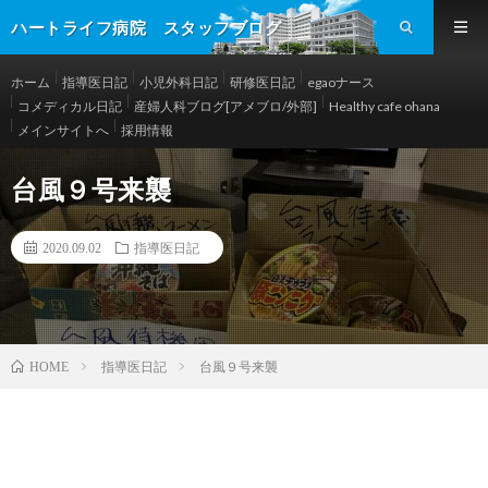
ハートライフ病院 スタッフブログ
ホーム
指導医日記
小児外科日記
研修医日記
egaoナース
コメディカル日記
産婦人科ブログ[アメブロ/外部]
Healthy cafe ohana
メインサイトへ
採用情報
台風９号来襲
2020.09.02
指導医日記
指導医日記
台風９号来襲
HOME