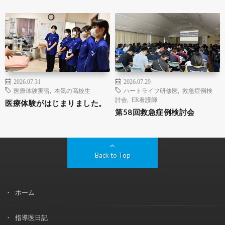
2026.07.31
2026.07.29
医療体験実習
,
本気の高校生
ハートライフ研修医
,
救急症例検
討会
,
ER看護師
医療体験がはじまりました。
第58回救急症例検討会
Back to Top
ホーム
指導医日記