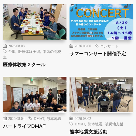
2026.08.08
2026.08.06
コンサート
台風
,
医療体験実習
,
本気の高校
サマーコンサート開催予定
生
医療体験第２クール
2026.08.04
DMAT
,
熊本地震
2026.08.02
DMAT
,
熊本地震
,
被災地支援
ハートライフDMAT
熊本地震支援活動