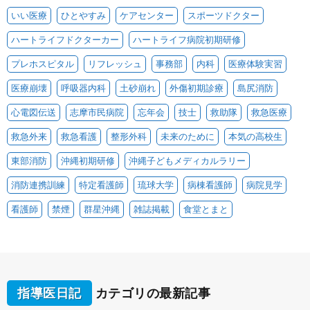
いい医療
ひとやすみ
ケアセンター
スポーツドクター
ハートライフドクターカー
ハートライフ病院初期研修
プレホスピタル
リフレッシュ
事務部
内科
医療体験実習
医療崩壊
呼吸器内科
土砂崩れ
外傷初期診療
島尻消防
心電図伝送
志摩市民病院
忘年会
技士
救助隊
救急医療
救急外来
救急看護
整形外科
未来のために
本気の高校生
東部消防
沖縄初期研修
沖縄子どもメディカルラリー
消防連携訓練
特定看護師
琉球大学
病棟看護師
病院見学
看護師
禁煙
群星沖縄
雑誌掲載
食堂とまと
指導医日記
カテゴリの最新記事