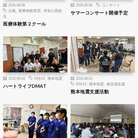
2026.08.08
2026.08.06
コンサート
台風
,
医療体験実習
,
本気の高校
サマーコンサート開催予定
生
医療体験第２クール
2026.08.04
DMAT
,
熊本地震
2026.08.02
DMAT
,
熊本地震
,
被災地支援
ハートライフDMAT
熊本地震支援活動