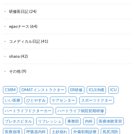
研修医日記
(24)
egaoナース
(64)
コメディカル日記
(41)
ohana
(42)
その他
(9)
CSRM
DMATインストラクター
ER研修
ICLS沖縄
ICU
いい医療
ひとやすみ
ケアセンター
スポーツドクター
ハートライフドクターカー
ハートライフ病院初期研修
プレホスピタル
リフレッシュ
事務部
内科
医療体験実習
医療崩壊
呼吸器内科
土砂崩れ
外傷初期診療
島尻消防