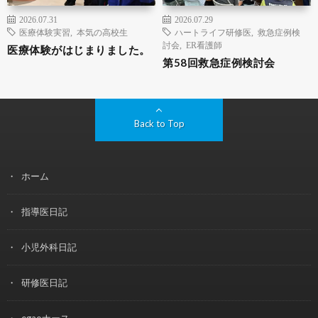
2026.07.31
2026.07.29
医療体験実習
,
本気の高校生
ハートライフ研修医
,
救急症例検
討会
,
ER看護師
医療体験がはじまりました。
第58回救急症例検討会
Back to Top
ホーム
指導医日記
小児外科日記
研修医日記
egaoナース