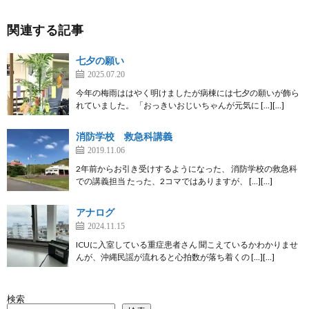
関連する記事
七夕の願い
2025.07.20
今年の梅雨ははやく明けましたが病棟には七夕の願いが飾ら
れていました。 「おっきいおじいちゃんが元気に […][…]
消防学校 救急科講義
2019.11.06
2年前からお引き受けするようになった、 消防学校の救急科
での講義担当 たった、2コマではありますが、 […][…]
アナログ
2024.11.15
ICUに入室している重症患者さん 聞こえているかわかりませ
んが、沖縄民謡が流れると心拍数が落ち着くの […][…]
検索