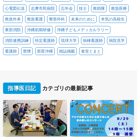
心電図伝送
志摩市民病院
忘年会
技士
救助隊
救急医療
救急外来
救急看護
整形外科
未来のために
本気の高校生
東部消防
沖縄初期研修
沖縄子どもメディカルラリー
消防連携訓練
特定看護師
琉球大学
病棟看護師
病院見学
看護師
禁煙
群星沖縄
雑誌掲載
食堂とまと
指導医日記
カテゴリの最新記事