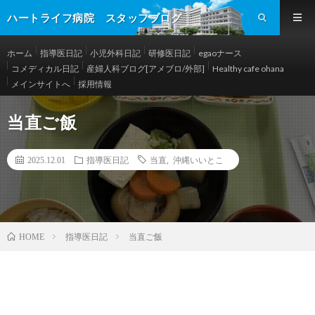
ハートライフ病院 スタッフブログ
ホーム
指導医日記
小児外科日記
研修医日記
egaoナース
コメディカル日記
産婦人科ブログ[アメブロ/外部]
Healthy cafe ohana
メインサイトへ
採用情報
当直ご飯
2025.12.01
指導医日記
当直
,
沖縄いいとこ
指導医日記
当直ご飯
HOME