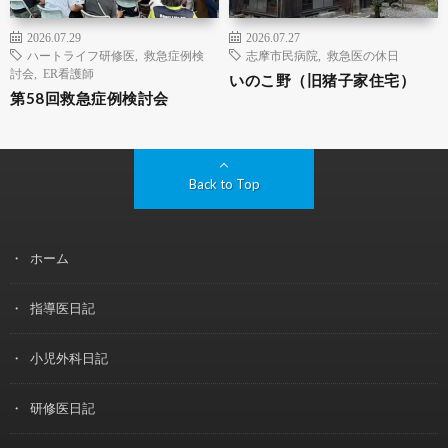
2026.07.29
2026.07.27
ハートライフ研修医
,
救急症例検
志摩市民病院
,
救急医の休日
討会
,
ER看護師
いのこ野（旧猪子家住宅）
第58回救急症例検討会
Back to Top
ホーム
指導医日記
小児外科日記
研修医日記