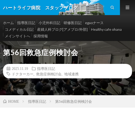
ハートライフ病院 スタッフブログ
ホーム
指導医日記
小児外科日記
研修医日記
egaoナース
コメディカル日記
産婦人科ブログ[アメブロ/外部]
Healthy cafe ohana
メインサイトへ
採用情報
第56回救急症例検討会
2025.11.19
指導医日記
ドクターカー
,
救急症例検討会
,
地域連携
指導医日記
第56回救急症例検討会
HOME