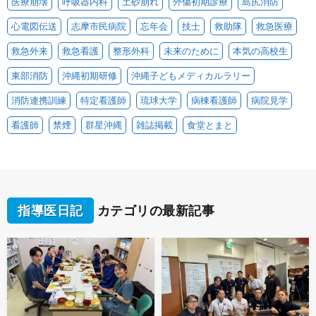
医療崩壊
呼吸器内科
土砂崩れ
外傷初期診療
島尻消防
心電図伝送
志摩市民病院
忘年会
技士
救助隊
救急医療
救急外来
救急看護
整形外科
未来のために
本気の高校生
東部消防
沖縄初期研修
沖縄子どもメディカルラリー
消防連携訓練
特定看護師
琉球大学
病棟看護師
病院見学
看護師
禁煙
群星沖縄
雑誌掲載
食堂とまと
指導医日記
カテゴリの最新記事