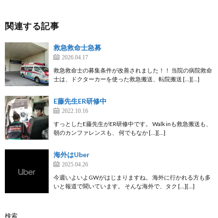
関連する記事
救急救命士急募
2026.04.17
救急救命士の募集条件が改善されました！！ 当院の病院救命
士は、ドクターカーを使った救急搬送、転院搬送 […][…]
E藤先生ER研修中
2022.10.16
すっとしたE藤先生がER研修中です。 Walk inも救急搬送も、
朝のカンファレンスも、 何でもなか […][…]
海外はUber
2025.04.26
今週いよいよGWがはじまりますね。 海外に行かれる方も多
いと報道で聞いています。 そんな海外で、タク […][…]
検索