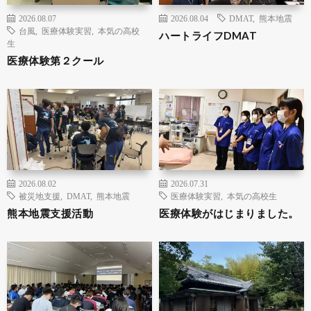
2026.08.07
2026.08.04
DMAT
,
熊本地震
台風
,
医療体験実習
,
本気の高校
ハートライフDMAT
生
医療体験第２クール
2026.08.02
2026.07.31
被災地支援
,
DMAT
,
熊本地震
医療体験実習
,
本気の高校生
熊本地震支援活動
医療体験がはじまりました。