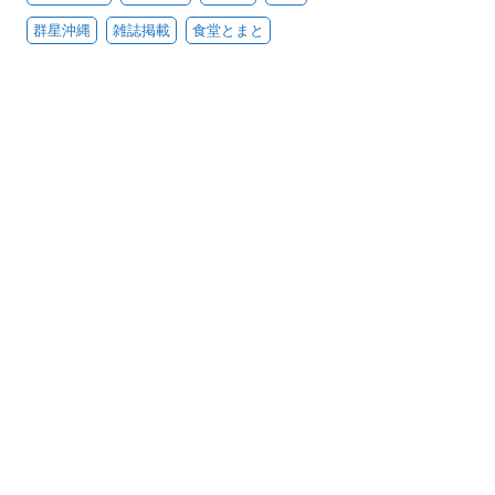
群星沖縄
雑誌掲載
食堂とまと