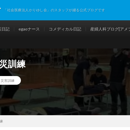
グ
「社会医療法人かりゆし会」のスタッフが綴る公式ブログです
医日記
egaoナース
コメディカル日記
産婦人科ブログ[アメブ
災訓練
,
災害訓練
練