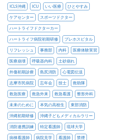
ICLS沖縄
ICU
いい医療
ひとやすみ
ケアセンター
スポーツドクター
ハートライフドクターカー
ハートライフ病院初期研修
プレホスピタル
リフレッシュ
事務部
内科
医療体験実習
医療崩壊
呼吸器内科
土砂崩れ
外傷初期診療
島尻消防
心電図伝送
志摩市民病院
忘年会
技士
救助隊
救急医療
救急外来
救急看護
整形外科
未来のために
本気の高校生
東部消防
沖縄初期研修
沖縄子どもメディカルラリー
消防連携訓練
特定看護師
琉球大学
病棟看護師
病院見学
看護師
禁煙