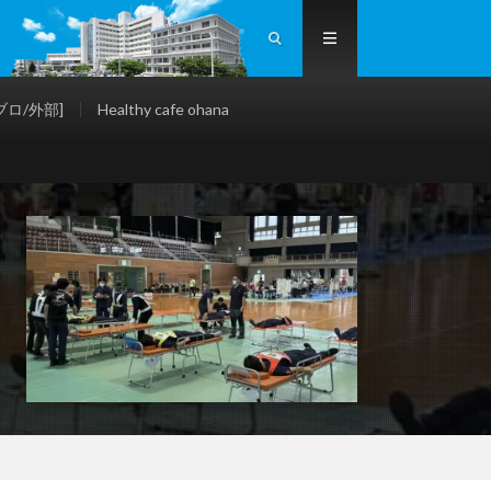
ロ/外部]
Healthy cafe ohana