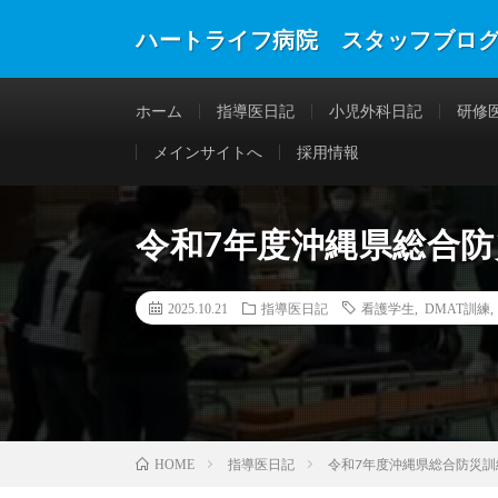
ハートライフ病院 スタッフブロ
ホーム
指導医日記
小児外科日記
研修
メインサイトへ
採用情報
令和7年度沖縄県総合防
2025.10.21
指導医日記
看護学生
,
DMAT訓練
指導医日記
令和7年度沖縄県総合防災訓
HOME