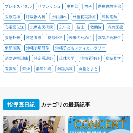
プレホスピタル
リフレッシュ
事務部
内科
医療体験実習
医療崩壊
呼吸器内科
土砂崩れ
外傷初期診療
島尻消防
心電図伝送
志摩市民病院
忘年会
技士
救助隊
救急医療
救急外来
救急看護
整形外科
未来のために
本気の高校生
東部消防
沖縄初期研修
沖縄子どもメディカルラリー
消防連携訓練
特定看護師
琉球大学
病棟看護師
病院見学
看護師
禁煙
群星沖縄
雑誌掲載
食堂とまと
指導医日記
カテゴリの最新記事