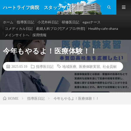
ハートライフ病院 スタッフブログ
ホーム
指導医日記
小児外科日記
研修医日記
egaoナース
コメディカル日記
産婦人科ブログ[アメブロ/外部]
Healthy cafe ohana
メインサイトへ
採用情報
今年もやるよ！医療体験！！
2025.05.19
指導医日記
地域医療
,
医療体験実習
,
社会貢献
指導医日記
今年もやるよ！医療体験！！
HOME