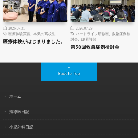
2026.07.31
2026.07.29
医療体験実習
,
本気の高校生
ハートライフ研修医
,
救急症例検
討会
,
ER看護師
医療体験がはじまりました。
第58回救急症例検討会
Back to Top
ホーム
指導医日記
小児外科日記