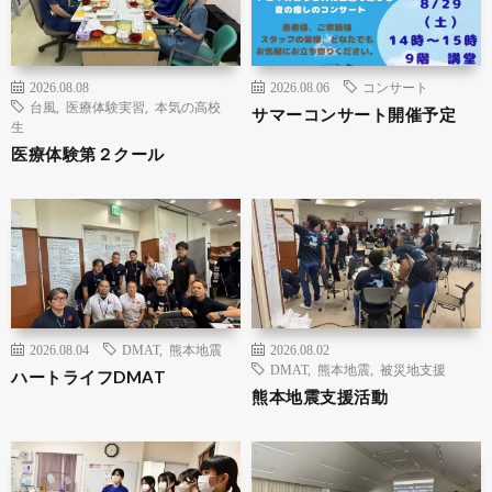
2026.08.08
2026.08.06
コンサート
台風
,
医療体験実習
,
本気の高校
サマーコンサート開催予定
生
医療体験第２クール
2026.08.04
DMAT
,
熊本地震
2026.08.02
DMAT
,
熊本地震
,
被災地支援
ハートライフDMAT
熊本地震支援活動