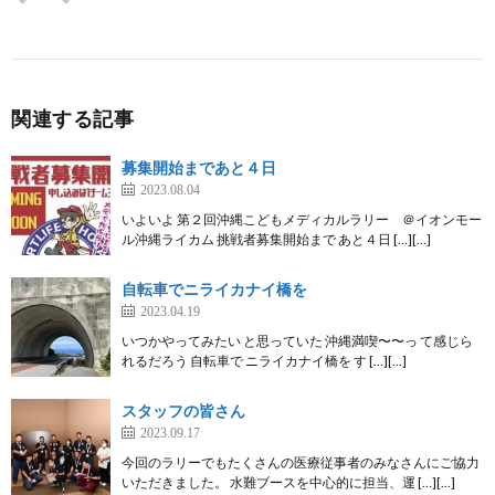
関連する記事
募集開始まであと４日
2023.08.04
いよいよ 第２回沖縄こどもメディカルラリー ＠イオンモー
ル沖縄ライカム 挑戦者募集開始まで あと４日 […][…]
自転車でニライカナイ橋を
2023.04.19
いつかやってみたい と思っていた 沖縄満喫〜〜っ て感じら
れるだろう 自転車で ニライカナイ橋を す […][…]
スタッフの皆さん
2023.09.17
今回のラリーでもたくさんの医療従事者のみなさんにご協力
いただきました。 水難ブースを中心的に担当、運 […][…]