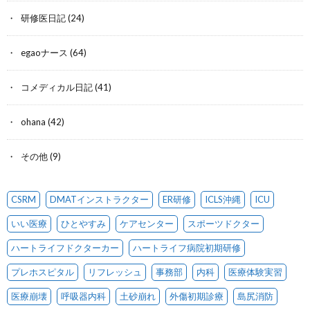
研修医日記
(24)
egaoナース
(64)
コメディカル日記
(41)
ohana
(42)
その他
(9)
CSRM
DMATインストラクター
ER研修
ICLS沖縄
ICU
いい医療
ひとやすみ
ケアセンター
スポーツドクター
ハートライフドクターカー
ハートライフ病院初期研修
プレホスピタル
リフレッシュ
事務部
内科
医療体験実習
医療崩壊
呼吸器内科
土砂崩れ
外傷初期診療
島尻消防