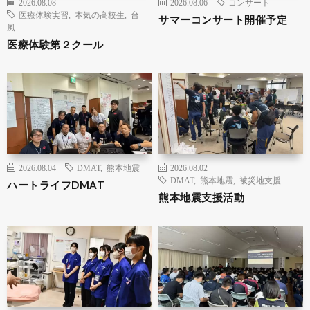
2026.08.08
2026.08.06
コンサート
医療体験実習
,
本気の高校生
,
台
サマーコンサート開催予定
風
医療体験第２クール
2026.08.04
DMAT
,
熊本地震
2026.08.02
DMAT
,
熊本地震
,
被災地支援
ハートライフDMAT
熊本地震支援活動