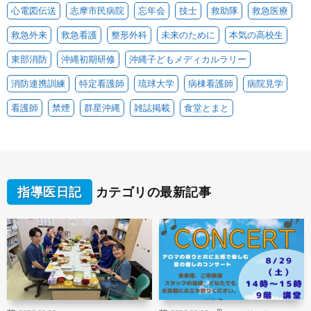
心電図伝送
志摩市民病院
忘年会
技士
救助隊
救急医療
救急外来
救急看護
整形外科
未来のために
本気の高校生
東部消防
沖縄初期研修
沖縄子どもメディカルラリー
消防連携訓練
特定看護師
琉球大学
病棟看護師
病院見学
看護師
禁煙
群星沖縄
雑誌掲載
食堂とまと
指導医日記
カテゴリの最新記事