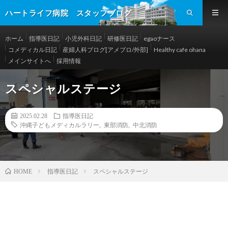
ハートライフ病院 スタッフブログ
ホーム
指導医日記
小児外科日記
研修医日記
egaoナース
コメディカル日記
産婦人科ブログ[アメブロ/外部]
Healthy cafe ohana
メインサイトへ
採用情報
スペシャルステージ
2025.02.28
指導医日記
沖縄子どもメディカルラリー
,
東部消防
,
中北消防
指導医日記
スペシャルステージ
HOME