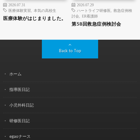
2026.07.31
2026.07.29
医療体験実習
,
本気の高校生
ハートライフ研修医
,
救急症例検
討会
,
ER看護師
医療体験がはじまりました。
第58回救急症例検討会
Back to Top
ホーム
指導医日記
小児外科日記
研修医日記
egaoナース