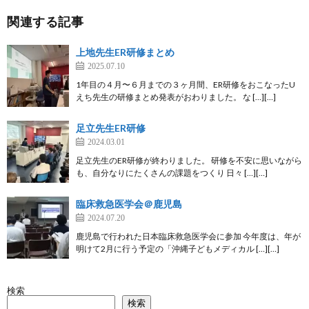
関連する記事
上地先生ER研修まとめ
2025.07.10
1年目の４月〜６月までの３ヶ月間、ER研修をおこなったU
えち先生の研修まとめ発表がおわりました。 な […][…]
足立先生ER研修
2024.03.01
足立先生のER研修が終わりました。 研修を不安に思いながら
も、自分なりにたくさんの課題をつくり 日々 […][…]
臨床救急医学会＠鹿児島
2024.07.20
鹿児島で行われた日本臨床救急医学会に参加 今年度は、年が
明けて2月に行う予定の「沖縄子どもメディカル […][…]
検索
検索