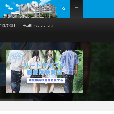
ロ/外部]
Healthy cafe ohana