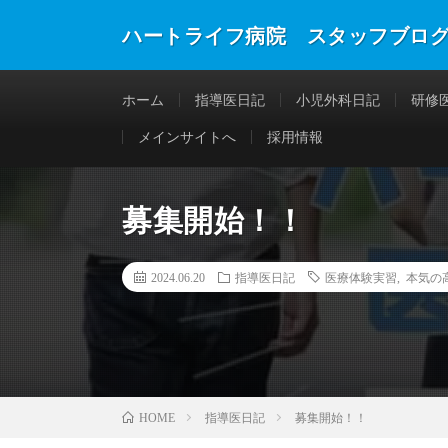
ハートライフ病院 スタッフブロ
ホーム
指導医日記
小児外科日記
研修
メインサイトへ
採用情報
募集開始！！
2024.06.20
指導医日記
医療体験実習
,
本気の
指導医日記
募集開始！！
HOME