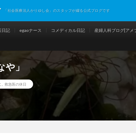
グ
「社会医療法人かりゆし会」のスタッフが綴る公式ブログです
医日記
egaoナース
コメディカル日記
産婦人科ブログ[アメブ
なや」
こ
,
救急医の休日
」