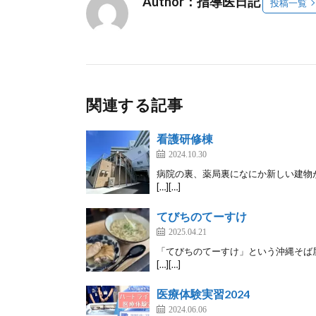
Author：指導医日記
投稿一覧
関連する記事
看護研修棟
2024.10.30
病院の裏、薬局裏になにか新しい建物
[…][…]
てびちのてーすけ
2025.04.21
「てびちのてーすけ」という沖縄そば
[…][…]
医療体験実習2024
2024.06.06