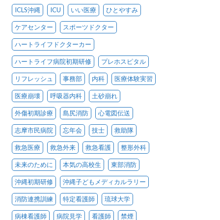
ICLS沖縄
ICU
いい医療
ひとやすみ
ケアセンター
スポーツドクター
ハートライフドクターカー
ハートライフ病院初期研修
プレホスピタル
リフレッシュ
事務部
内科
医療体験実習
医療崩壊
呼吸器内科
土砂崩れ
外傷初期診療
島尻消防
心電図伝送
志摩市民病院
忘年会
技士
救助隊
救急医療
救急外来
救急看護
整形外科
未来のために
本気の高校生
東部消防
沖縄初期研修
沖縄子どもメディカルラリー
消防連携訓練
特定看護師
琉球大学
病棟看護師
病院見学
看護師
禁煙