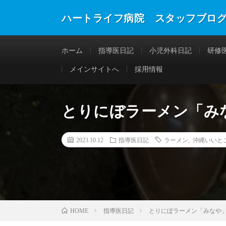
ハートライフ病院 スタッフブロ
ホーム
指導医日記
小児外科日記
研修
メインサイトへ
採用情報
とりにぼラーメン「み
2023.10.12
指導医日記
ラーメン
,
沖縄いいと
指導医日記
とりにぼラーメン「みなや
HOME