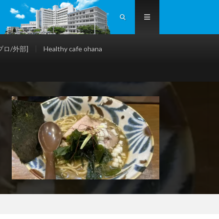
ロ/外部]
Healthy cafe ohana