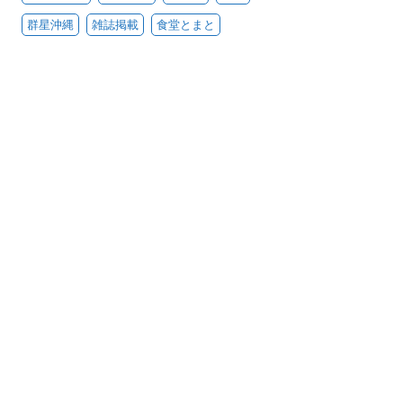
群星沖縄
雑誌掲載
食堂とまと