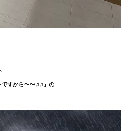
♫、
ンですから〜〜♫♫」
の