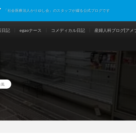
グ
「社会医療法人かりゆし会」のスタッフが綴る公式ブログです
医日記
egaoナース
コメディカル日記
産婦人科ブログ[アメブ
台風