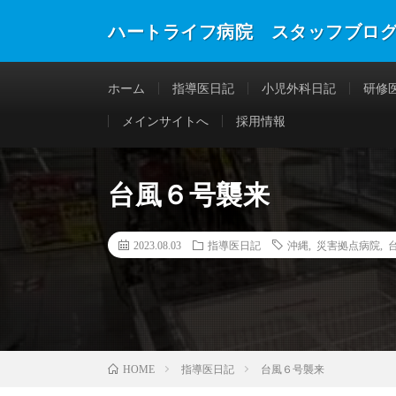
ハートライフ病院 スタッフブロ
ホーム
指導医日記
小児外科日記
研修
メインサイトへ
採用情報
台風６号襲来
2023.08.03
指導医日記
沖縄
,
災害拠点病院
,
指導医日記
台風６号襲来
HOME