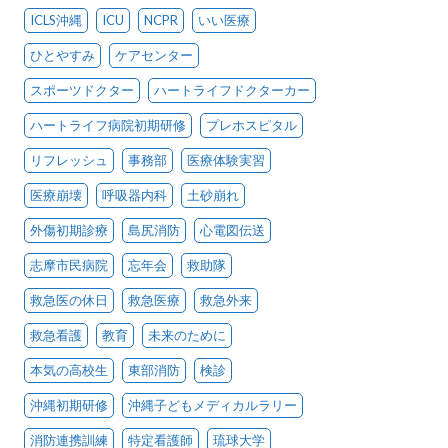
ICLS沖縄
ICU
NCPR
いい医療
ひとやすみ
ケアセンター
スポーツドクター
ハートライフドクターカー
ハートライフ病院初期研修
プレホスピタル
リフレッシュ
事務部
医療体験実習
医療崩壊
呼吸器内科
土砂崩れ
外傷初期診療
島尻消防
心電図伝送
志摩市民病院
忘年会
救助隊
救急医の休日
救急医療
救急外来
救急看護
教育
未来のために
本気の高校生
東部消防
検診
沖縄初期研修
沖縄子どもメディカルラリー
消防連携訓練
特定看護師
琉球大学