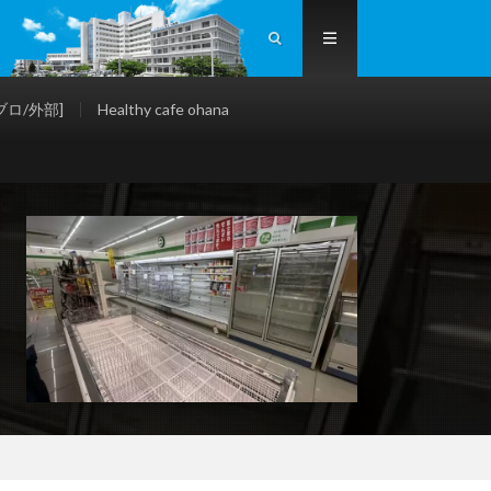
ロ/外部]
Healthy cafe ohana