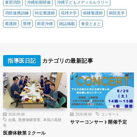
東部消防
沖縄初期研修
沖縄子どもメディカルラリー
消防連携訓練
特定看護師
琉球大学
病棟看護師
病院見学
看護師
禁煙
群星沖縄
雑誌掲載
食堂とまと
指導医日記
カテゴリの最新記事
2026.08.08
2026.08.06
コンサート
台風
,
医療体験実習
,
本気の高校
サマーコンサート開催予定
生
医療体験第２クール