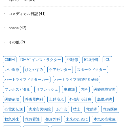
コメディカル日記
(41)
ohana
(42)
その他
(9)
CSRM
DMATインストラクター
ER研修
ICLS沖縄
ICU
いい医療
ひとやすみ
ケアセンター
スポーツドクター
ハートライフドクターカー
ハートライフ病院初期研修
プレホスピタル
リフレッシュ
事務部
内科
医療体験実習
医療崩壊
呼吸器内科
土砂崩れ
外傷初期診療
島尻消防
心電図伝送
志摩市民病院
忘年会
技士
救助隊
救急医療
救急外来
救急看護
整形外科
未来のために
本気の高校生