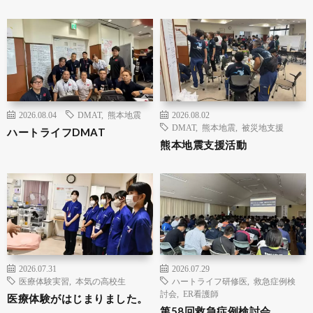
2026.08.04
DMAT
,
熊本地震
2026.08.02
DMAT
,
熊本地震
,
被災地支援
ハートライフDMAT
熊本地震支援活動
2026.07.31
2026.07.29
医療体験実習
,
本気の高校生
ハートライフ研修医
,
救急症例検
討会
,
ER看護師
医療体験がはじまりました。
第58回救急症例検討会