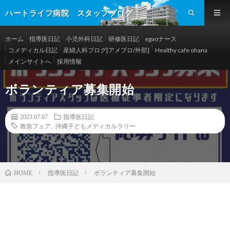
ハートライフ病院 スタッフブログ
ホーム
指導医日記
小児外科日記
研修医日記
egaoナース
コメディカル日記
産婦人科ブログ[アメブロ/外部]
Healthy cafe ohana
メインサイトへ
採用情報
ボランティア募集開始
2023.07.07
指導医日記
救急フェア
,
沖縄子どもメディカルラリー
指導医日記
ボランティア募集開始
HOME