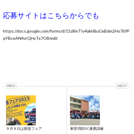
応募サイトはこちらからでも
https://docs.google.com/forms/d/15z8mTIy4akhBuGxBdm2Ho7b9F
qYBceAN4vrQHyTx7O8/edit
PREV
NEXT
９月９日は救急フェア
東部消防DC連携訓練