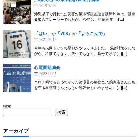
2019.07.26
沖縄県庁で行われた災害対策本部設置運営訓練 昨年は、訓練
参加のプレーヤーでしたが、 今年は、訓練を運 […][…]
「はい」か「YES」か「よろこんで」
2021.04.12
今年も人間ドックの季節がやってきました。 感染対策をしな
がら、名前ではなく、先生でもなく、番号で呼ば […][…]
心電図勉強会
2022.11.05
コロナ禍でもとめなかった循環器の勉強会 入院患者さんたち
を守る看護師さんたちとの勉強会も止めません。 […][…]
検索
検索
アーカイブ