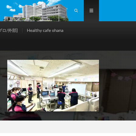
ロ/外部]
Healthy cafe ohana