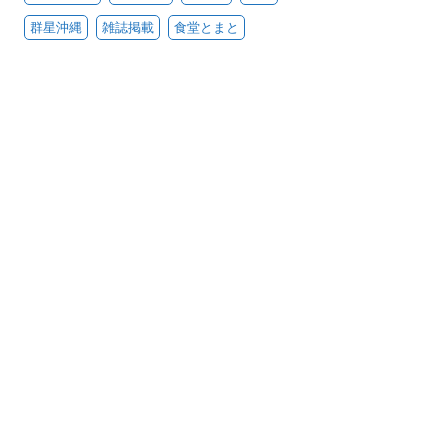
群星沖縄
雑誌掲載
食堂とまと