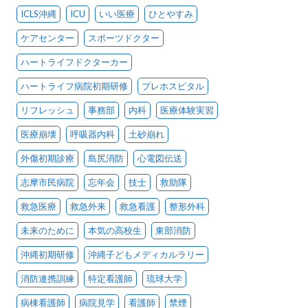
ICLS沖縄
ICU
いい医療
ひとやすみ
ケアセンター
スポーツドクター
ハートライフドクターカー
ハートライフ病院初期研修
プレホスピタル
リフレッシュ
事務部
内科
医療体験実習
医療崩壊
呼吸器内科
土砂崩れ
外傷初期診療
島尻消防
心電図伝送
志摩市民病院
忘年会
技士
救助隊
救急医療
救急外来
救急看護
整形外科
未来のために
本気の高校生
東部消防
沖縄初期研修
沖縄子どもメディカルラリー
消防連携訓練
特定看護師
琉球大学
病棟看護師
病院見学
看護師
禁煙