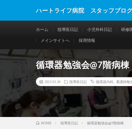
ハートライフ病院 スタッフブロ
ホーム
指導医日記
小児外科日記
研修
メインサイトへ
採用情報
循環器勉強会@7階病棟
2023.03.30
指導医日記
循環器内科
,
看護師勉
指導医日記
循環器勉強会@7階病棟
HOME