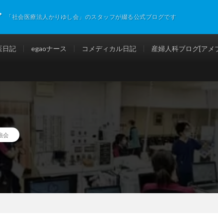
グ
「社会医療法人かりゆし会」のスタッフが綴る公式ブログです
医日記
egaoナース
コメディカル日記
産婦人科ブログ[アメブ
強会