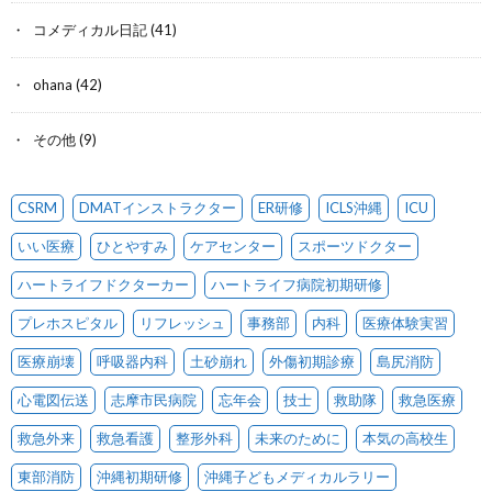
コメディカル日記
(41)
ohana
(42)
その他
(9)
CSRM
DMATインストラクター
ER研修
ICLS沖縄
ICU
いい医療
ひとやすみ
ケアセンター
スポーツドクター
ハートライフドクターカー
ハートライフ病院初期研修
プレホスピタル
リフレッシュ
事務部
内科
医療体験実習
医療崩壊
呼吸器内科
土砂崩れ
外傷初期診療
島尻消防
心電図伝送
志摩市民病院
忘年会
技士
救助隊
救急医療
救急外来
救急看護
整形外科
未来のために
本気の高校生
東部消防
沖縄初期研修
沖縄子どもメディカルラリー