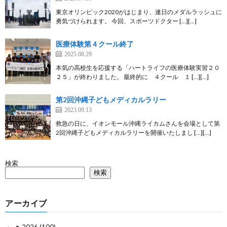
東京オリンピック2020がはじまり、連日のメダルラッシュに
勇気づけられます。 今回、スポーツドクター […][…]
医療体験第４クール終了
2025.08.29
本気の高校生を応援する「ハートライフの医療体験実習２０
２５」が終わりました。 最終的に ４クール １ […][…]
第2回沖縄子どもメディカルラリー
2023.09.13
救急の日に、イオンモール沖縄ライカムさんを会場として第
2回沖縄子どもメディカルラリーを開催いたしまし […][…]
検索
検索
アーカイブ