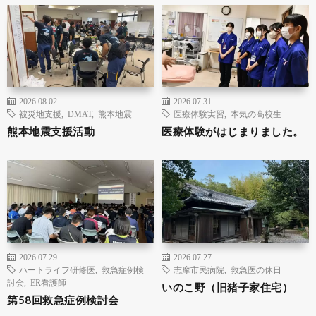
2026.08.02
2026.07.31
被災地支援
,
DMAT
,
熊本地震
医療体験実習
,
本気の高校生
熊本地震支援活動
医療体験がはじまりました。
2026.07.29
2026.07.27
ハートライフ研修医
,
救急症例検
志摩市民病院
,
救急医の休日
討会
,
ER看護師
いのこ野（旧猪子家住宅）
第58回救急症例検討会