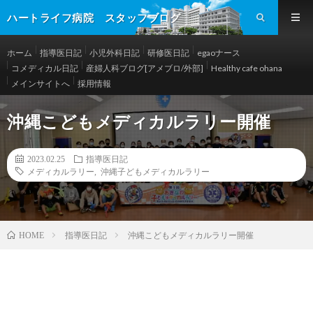
ハートライフ病院 スタッフブログ
ホーム
指導医日記
小児外科日記
研修医日記
egaoナース
コメディカル日記
産婦人科ブログ[アメブロ/外部]
Healthy cafe ohana
メインサイトへ
採用情報
沖縄こどもメディカルラリー開催
2023.02.25
指導医日記
メディカルラリー
,
沖縄子どもメディカルラリー
指導医日記
沖縄こどもメディカルラリー開催
HOME