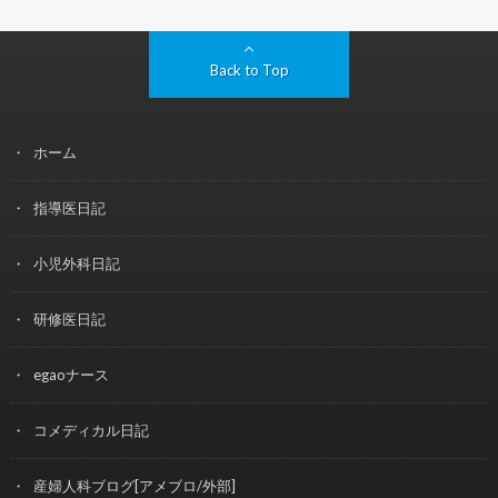
Back to Top
ホーム
指導医日記
小児外科日記
研修医日記
egaoナース
コメディカル日記
産婦人科ブログ[アメブロ/外部]