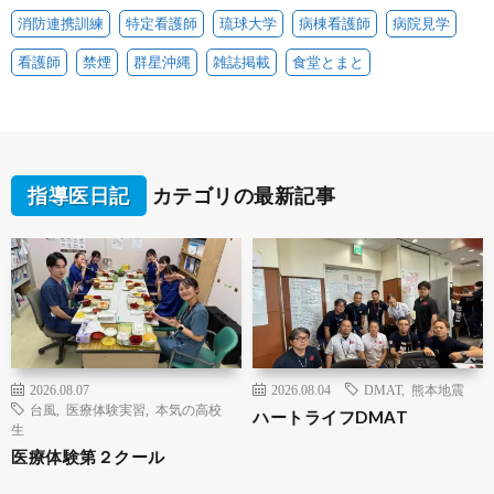
消防連携訓練
特定看護師
琉球大学
病棟看護師
病院見学
看護師
禁煙
群星沖縄
雑誌掲載
食堂とまと
指導医日記
カテゴリの最新記事
2026.08.07
2026.08.04
DMAT
,
熊本地震
台風
,
医療体験実習
,
本気の高校
ハートライフDMAT
生
医療体験第２クール