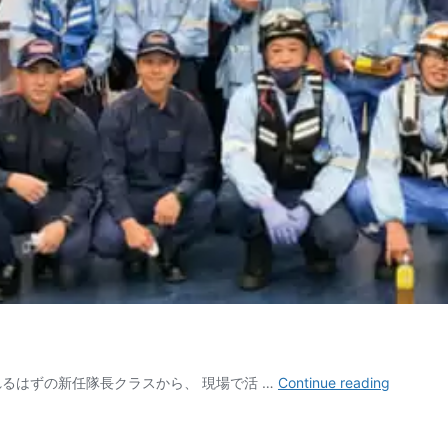
多
るはずの新任隊長クラスから、 現場で活 …
Continue reading
数
傷
病