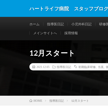
ハートライフ病院 スタッフブロ
ホーム
指導医日記
小児外科日記
研修
メインサイトへ
採用情報
12月スタート
2021.12.05
指導医日記
初期臨床研修
,
当直
,
指導医日記
12月スタート
HOME