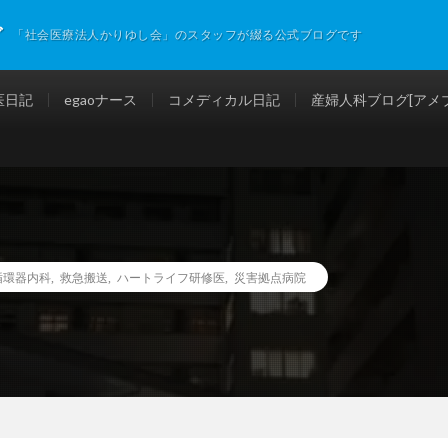
グ
「社会医療法人かりゆし会」のスタッフが綴る公式ブログです
医日記
egaoナース
コメディカル日記
産婦人科ブログ[アメブ
循環器内科
,
救急搬送
,
ハートライフ研修医
,
災害拠点病院