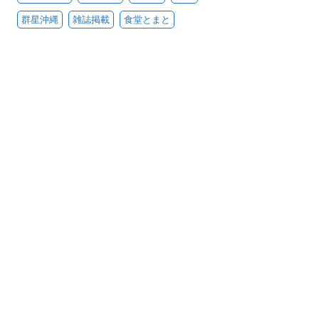
群星沖縄
雑誌掲載
食堂とまと