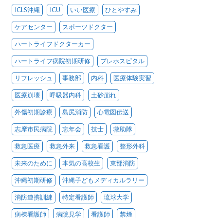
ICLS沖縄
ICU
いい医療
ひとやすみ
ケアセンター
スポーツドクター
ハートライフドクターカー
ハートライフ病院初期研修
プレホスピタル
リフレッシュ
事務部
内科
医療体験実習
医療崩壊
呼吸器内科
土砂崩れ
外傷初期診療
島尻消防
心電図伝送
志摩市民病院
忘年会
技士
救助隊
救急医療
救急外来
救急看護
整形外科
未来のために
本気の高校生
東部消防
沖縄初期研修
沖縄子どもメディカルラリー
消防連携訓練
特定看護師
琉球大学
病棟看護師
病院見学
看護師
禁煙