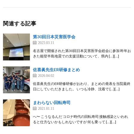
関連する記事
第30回日本災害医学会
2025.03.11
名古屋で開催された第30回日本災害医学会総会に参加 昨年お
きた能登半島地震での支援活動について、県内 […][…]
佐喜眞先生ER研修まとめ
2026.04.02
佐喜眞先生のER研修研修がおわり、まとめの発表を当院最終
日にしていただきました。 いつも冷静、沈着で […][…]
まわらない回転寿司
2021.01.11
へ〜 こうなるんだ コロナ時代の回転寿司 接触感染といわれ
ると仕方ないかもしれないですが 何も乗って […][…]