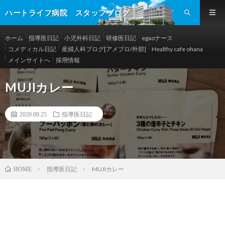
ハートライフ病院 スタッフブログ
ホーム
指導医日記
小児外科日記
研修医日記
egaoナース
コメディカル日記
産婦人科ブログ[アメブロ/外部]
Healthy cafe ohana
メインサイトへ
採用情報
MUJIカレー
2020.09.25
指導医日記
指導医日記
MUJIカレー
HOME