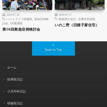
2026.07.29
2026.07.27
ハートライフ研修医
,
救急症例検
救急医の休日
,
志摩市民病院
討会
,
ER看護師
いのこ野（旧猪子家住宅）
第58回救急症例検討会
Back to Top
ホーム
指導医日記
小児外科日記
研修医日記