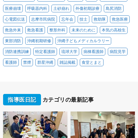
医療崩壊
呼吸器内科
土砂崩れ
外傷初期診療
島尻消防
心電図伝送
志摩市民病院
忘年会
技士
救助隊
救急医療
救急外来
救急看護
整形外科
未来のために
本気の高校生
東部消防
沖縄初期研修
沖縄子どもメディカルラリー
消防連携訓練
特定看護師
琉球大学
病棟看護師
病院見学
看護師
禁煙
群星沖縄
雑誌掲載
食堂とまと
指導医日記
カテゴリの最新記事