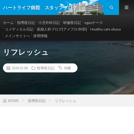
ハートライフ病院 スタッフブログ
ホーム
指導医日記
小児外科日記
研修医日記
egaoナース
コメディカル日記
産婦人科ブログ[アメブロ/外部]
Healthy cafe ohana
メインサイトへ
採用情報
リフレッシュ
2020.03.08
指導医日記
沖縄
指導医日記
リフレッシュ
HOME