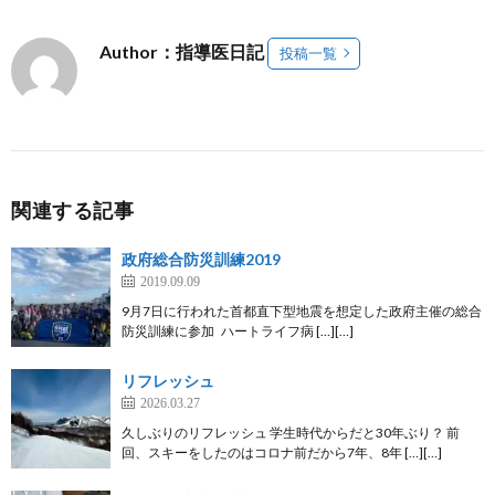
Author：指導医日記
投稿一覧
関連する記事
政府総合防災訓練2019
2019.09.09
9月7日に行われた首都直下型地震を想定した政府主催の総合
防災訓練に参加 ハートライフ病 […][…]
リフレッシュ
2026.03.27
久しぶりのリフレッシュ 学生時代からだと30年ぶり？ 前
回、スキーをしたのはコロナ前だから7年、8年 […][…]