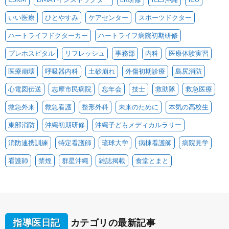
いい医療
ひとやすみ
ケアセンター
スポーツドクター
ハートライフドクターカー
ハートライフ病院初期研修
プレホスピタル
リフレッシュ
事務部
内科
医療体験実習
医療崩壊
呼吸器内科
土砂崩れ
外傷初期診療
島尻消防
心電図伝送
志摩市民病院
忘年会
技士
救助隊
救急医療
救急外来
救急看護
整形外科
未来のために
本気の高校生
東部消防
沖縄初期研修
沖縄子どもメディカルラリー
消防連携訓練
特定看護師
琉球大学
病棟看護師
病院見学
看護師
禁煙
群星沖縄
雑誌掲載
食堂とまと
指導医日記
カテゴリの最新記事