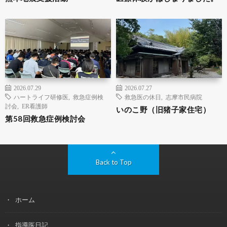
2026.07.29
2026.07.27
ハートライフ研修医
,
救急症例検
救急医の休日
,
志摩市民病院
討会
,
ER看護師
いのこ野（旧猪子家住宅）
第58回救急症例検討会
Back to Top
ホーム
指導医日記