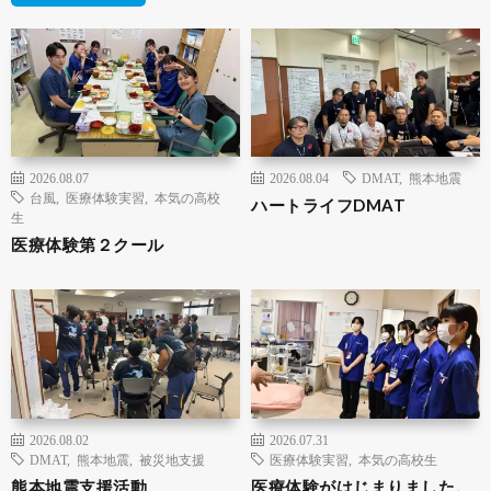
2026.08.07
2026.08.04
DMAT
,
熊本地震
台風
,
医療体験実習
,
本気の高校
ハートライフDMAT
生
医療体験第２クール
2026.08.02
2026.07.31
DMAT
,
熊本地震
,
被災地支援
医療体験実習
,
本気の高校生
熊本地震支援活動
医療体験がはじまりました。